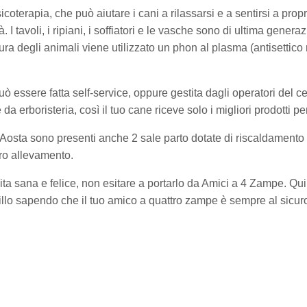
icoterapia, che può aiutare i cani a rilassarsi e a sentirsi a propri
tà. I tavoli, i ripiani, i soffiatori e le vasche sono di ultima gener
a degli animali viene utilizzato un phon al plasma (antisettico 
uò essere fatta self-service, oppure gestita dagli operatori del ce
e da erboristeria, così il tuo cane riceve solo i migliori prodotti 
 ad Aosta sono presenti anche 2 sale parto dotate di riscaldamen
tro allevamento.
ita sana e felice, non esitare a portarlo da Amici a 4 Zampe. Qui tr
uillo sapendo che il tuo amico a quattro zampe è sempre al sicur