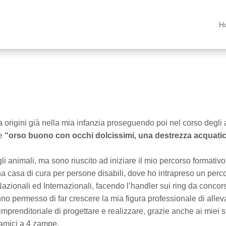
H
origini già nella mia infanzia proseguendo poi nel corso degli 
de
“orso buono con occhi dolcissimi, una destrezza acquatica
animali, ma sono riuscito ad iniziare il mio percorso formativo e
na casa di cura per persone disabili, dove ho intrapreso un percor
Nazionali ed Internazionali, facendo l’handler sui ring da conco
no permesso di far crescere la mia figura professionale di alleva
prenditoriale di progettare e realizzare, grazie anche ai miei st
 amici a 4 zampe.