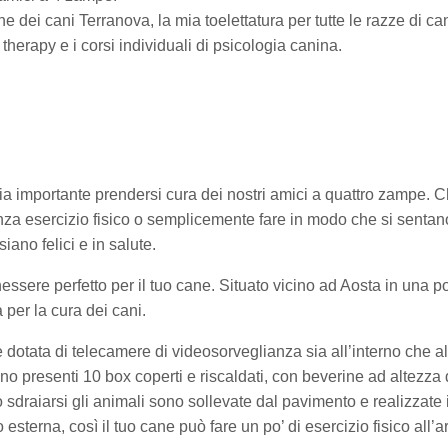
 dei cani Terranova, la mia toelettatura per tutte le razze di cani
- therapy e i corsi individuali di psicologia canina.
a importante prendersi cura dei nostri amici a quattro zampe. Che
a esercizio fisico o semplicemente fare in modo che si sentano 
iano felici e in salute.
ssere perfetto per il tuo cane. Situato vicino ad Aosta in una po
à per la cura dei cani.
dotata di telecamere di videosorveglianza sia all’interno che al
sono presenti 10 box coperti e riscaldati, con beverine ad altezza
raiarsi gli animali sono sollevate dal pavimento e realizzate i
terna, così il tuo cane può fare un po’ di esercizio fisico all’ar